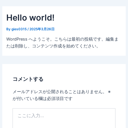
内
容
Hello world!
を
ス
By
gies0315
/
2025年3月26日
キ
ッ
WordPress へようこそ。こちらは最初の投稿です。編集ま
プ
たは削除し、コンテンツ作成を始めてください。
コメントする
メールアドレスが公開されることはありません。
※
が付いている欄は必須項目です
こ
こ
に
入