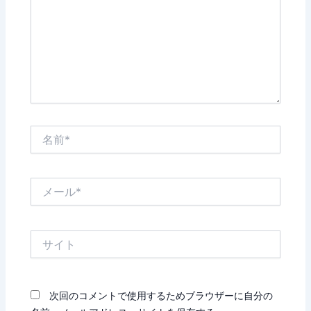
力…
名
前
*
メ
ー
ル
*
サ
イ
ト
次回のコメントで使用するためブラウザーに自分の