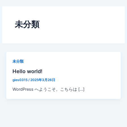
内
容
を
未分類
ス
キ
ッ
プ
未分類
Hello world!
gies0315
/
2025年3月26日
WordPress へようこそ。こちらは […]